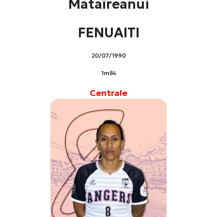
Mataïreanui
FENUAITI
20/07/1990
1m84
Centrale