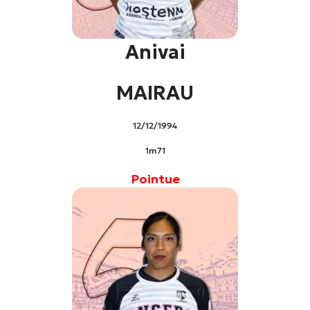
Anivai
MAIRAU
12/12/1994
1m71
Pointue