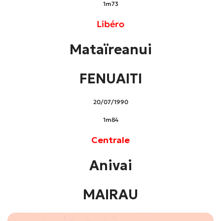
1m73
Libéro
Mataïreanui
FENUAITI
20/07/1990
1m84
Centrale
Anivai
MAIRAU
12/12/1994