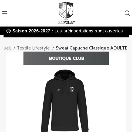
🏐
Saison 2026-2027 :
Les préinscriptions sont ouvertes !
ccueil
Textile Lifestyle
Sweat Capuche Classique ADULTE