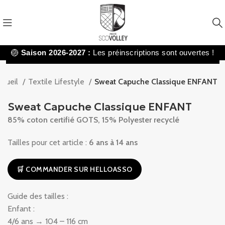
🏐
Saison 2026-2027 :
Les préinscriptions sont ouvertes !
ccueil
Textile Lifestyle
Sweat Capuche Classique ENFANT
Sweat Capuche Classique ENFANT
85% coton certifié GOTS, 15% Polyester recyclé
Tailles pour cet article :
6 ans à 14 ans
🛒 COMMANDER SUR HELLOASSO
Guide des tailles :
Enfant :
4/6 ans → 104 – 116 cm